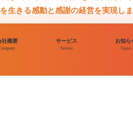
を生きる感動と感謝の経営を実現し
090-4382-9477
会社概要
サービス
お知ら
Company
Service
Topics
初回相談
現状分析・市場調査
店舗・事業リサーチ
商品開発・販売促進
補助金申請・資金調達
発表会・セミナー
経営理念づくり